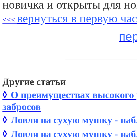
новичка и открыты для но
вернуться в первую час
<<<
пе
Другие статьи
◊
О преимуществах высокого 
забросов
◊
Ловля на сухую мушку - набл
◊
Ловля на сухую мушку - набл